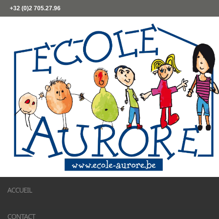
+32 (0)2 705.27.96
ACCUEIL
CONTACT