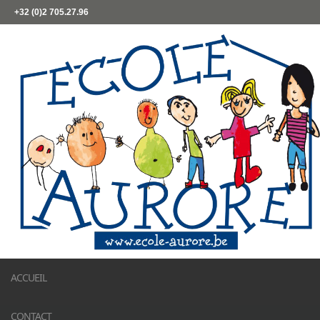
+32 (0)2 705.27.96
ACCUEIL
CONTACT