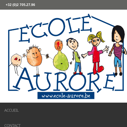
+32 (0)2 705.27.96
ACCUEIL
CONTACT