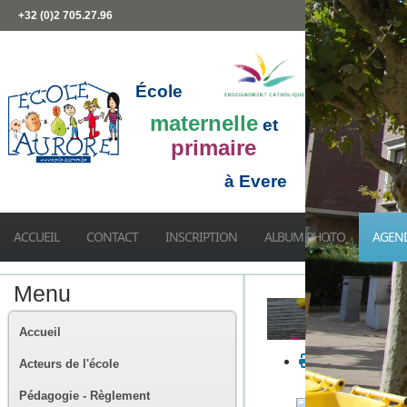
+32 (0)2 705.27.96
École
maternelle
et
primaire
à Evere
ACCUEIL
CONTACT
INSCRIPTION
ALBUM PHOTO
AGEN
Menu
Accueil
Acteurs de l'école
Pédagogie - Règlement