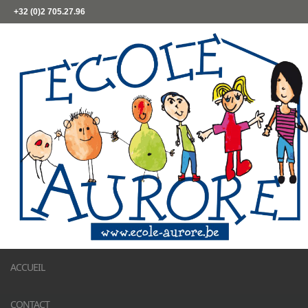
+32 (0)2 705.27.96
ACCUEIL
CONTACT