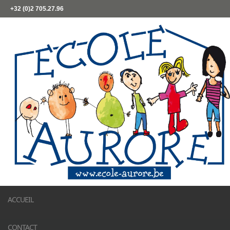
+32 (0)2 705.27.96
ACCUEIL
CONTACT