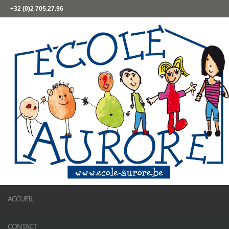
+32 (0)2 705.27.96
ACCUEIL
CONTACT