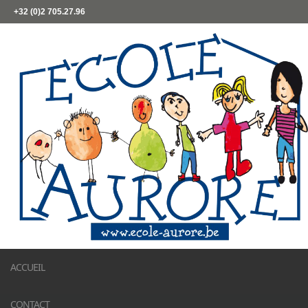
+32 (0)2 705.27.96
ACCUEIL
CONTACT