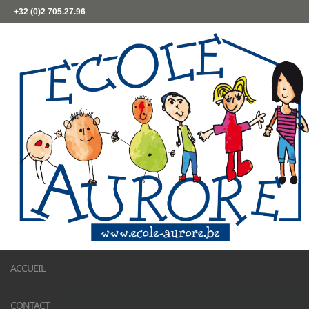
+32 (0)2 705.27.96
ACCUEIL
CONTACT