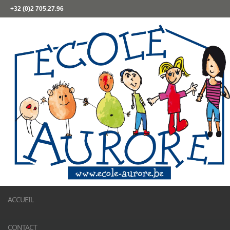
+32 (0)2 705.27.96
ACCUEIL
CONTACT