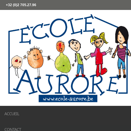
+32 (0)2 705.27.96
ACCUEIL
CONTACT