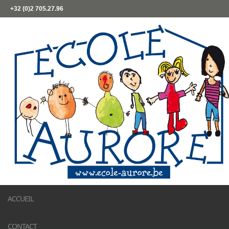
+32 (0)2 705.27.96
ACCUEIL
CONTACT