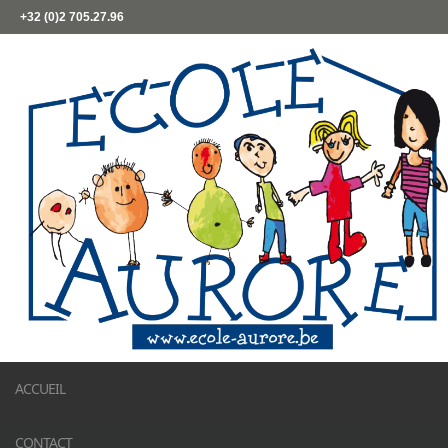
+32 (0)2 705.27.96
ACCUEIL
CONTACT