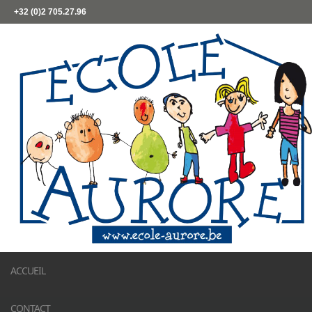
+32 (0)2 705.27.96
ACCUEIL
CONTACT