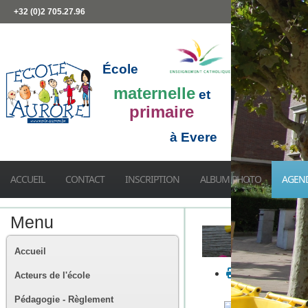
+32 (0)2 705.27.96
École
maternelle
et
primaire
à Evere
ACCUEIL
CONTACT
INSCRIPTION
ALBUM PHOTO
AGEN
Menu
Accueil
Acteurs de l'école
Pédagogie - Règlement