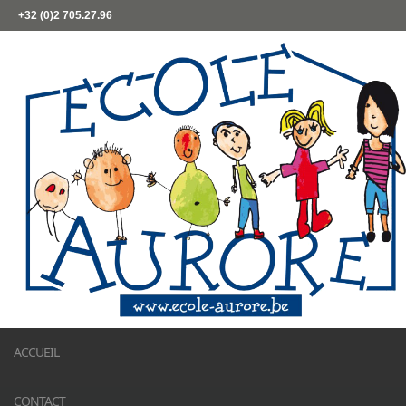
+32 (0)2 705.27.96
ACCUEIL
CONTACT