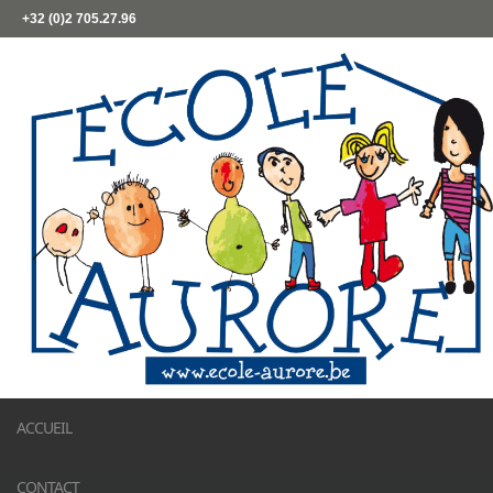
+32 (0)2 705.27.96
ACCUEIL
CONTACT