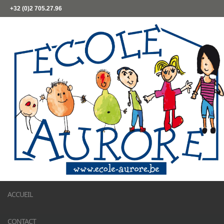
+32 (0)2 705.27.96
ACCUEIL
CONTACT