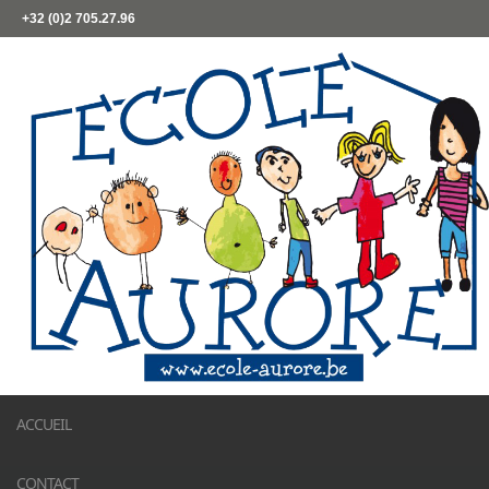
+32 (0)2 705.27.96
ACCUEIL
CONTACT