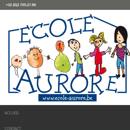
+32 (0)2 705.27.96
ACCUEIL
CONTACT