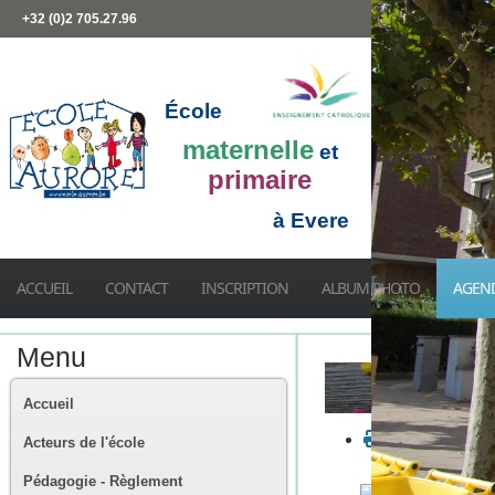
+32 (0)2 705.27.96
École
maternelle
et
primaire
à Evere
ACCUEIL
CONTACT
INSCRIPTION
ALBUM PHOTO
AGEN
Menu
Accueil
Acteurs de l'école
Pédagogie - Règlement