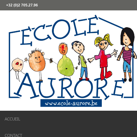
+32 (0)2 705.27.96
ACCUEIL
CONTACT