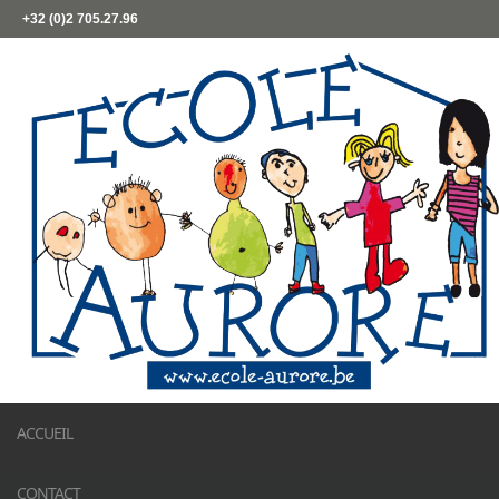
+32 (0)2 705.27.96
ACCUEIL
CONTACT