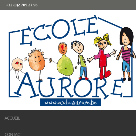
+32 (0)2 705.27.96
ACCUEIL
CONTACT