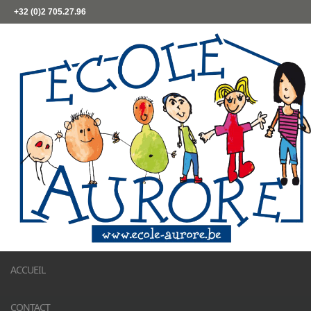
+32 (0)2 705.27.96
ACCUEIL
CONTACT