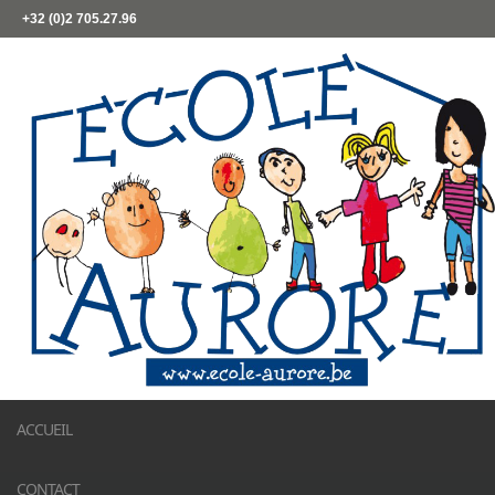
+32 (0)2 705.27.96
ACCUEIL
CONTACT