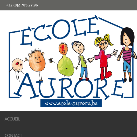
+32 (0)2 705.27.96
ACCUEIL
CONTACT